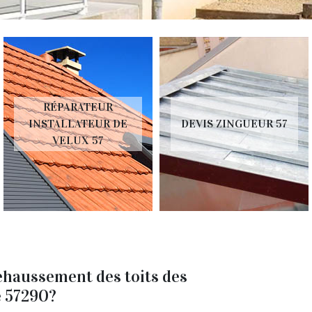
RÉPARATEUR
INSTALLATEUR DE
DEVIS ZINGUEUR 57
VELUX 57
rehaussement des toits des
e 57290?