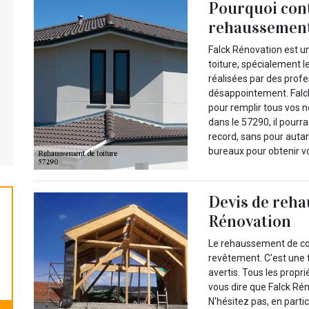
Pourquoi cont
rehaussement 
Falck Rénovation est u
toiture, spécialement l
réalisées par des profe
désappointement. Falck
pour remplir tous vos 
dans le 57290, il pourr
record, sans pour autan
bureaux pour obtenir vo
Devis de reha
Rénovation
Le rehaussement de cou
revêtement. C'est une 
avertis. Tous les prop
vous dire que Falck Rén
N'hésitez pas, en parti