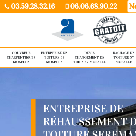
03.59.28.32.16
06.06.68.90.22
No
COUVREUR
ENTREPRISE DE
DEVIS
BACHAGE DE
CHARPENTIER 57
TOITURE 57
CHANGEMENT DE
TOITURE 57
MOSELLE
MOSELLE
TUILE 57 MOSELLE
MOSELLE
ENTREPRISE DE
RÉHAUSSEMENT 
TOITURE SEREMA