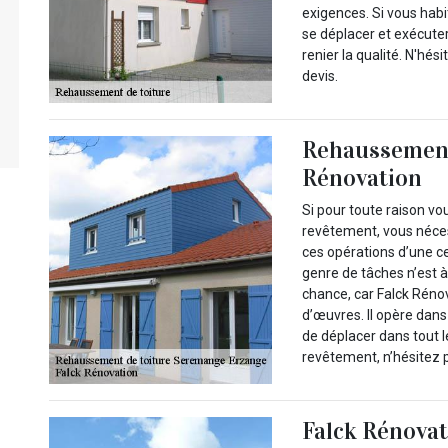
exigences. Si vous hab
se déplacer et exécute
renier la qualité. N'hé
devis.
Rehaussement 
Rénovation
Si pour toute raison v
revêtement, vous néces
ces opérations d’une ce
genre de tâches n’est à
chance, car Falck Rénov
d’œuvres. Il opère dans
de déplacer dans tout l
revêtement, n’hésitez 
Falck Rénovat