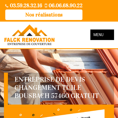
03.59.28.32.16
06.06.68.90.22
Nos réalisations
MENU
ENTREPRISE DE DEVIS
CHANGEMENT TUILE
BOUSBACH 57460 GRATUIT